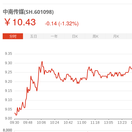
中南传媒(SH.601098)
￥
10.43
-0.14
(-1.32%)
分时
五日
一年
日K
周K
月K