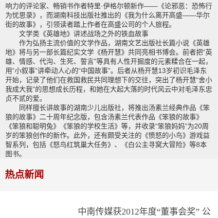
响力的评论家、畅销书作者特里·伊格尔顿新作——《论邪恶：恐怖行
为忧思录》，而湖南科技出版社推出的《我为什么离开高盛——华尔
街的故事》，引领读者踏上作者在高盛公司的个人旅程。
文学类《英雄地》讲述战场之外的铁血故事
作为弘扬主流价值的文学作品，湖南文艺出版社长篇小说《英雄
地》将与另一部长篇纪实文学《杨开慧》共同亮相书博会。前者把“英
雄、情感、代沟、生死、誓言”等具有人性开掘度的元素糅合在一起，
用“小叙事”讲牵动人心的“中国故事”。后者从杨开慧13岁初识毛泽东
开始，记录了他们在救国救民共同理想下的交往，突出了杨开慧“舍小
我成大我”的思想成长历程，和她在大起大落的时代风云中对毛泽东忠
贞不贰的爱。
同样擅长讲故事的湖南少儿出版社，将推出汤素兰经典作品《笨
狼的故事》二十周年纪念版，包含汤素兰代表作品《笨狼的故事》
《笨狼和聪明兔》《笨狼的学校生活》等，并收录“笨狼妈妈”为20周
岁的笨狼创作的新作。此外，还有颇受关注的《愤怒的小鸟》游戏益
智系列，包括《怒鸟红筑巢大任务》、《白公主寻窝大冒险》等8本
图书。
热点新闻
中南传媒获2012年度“董事会奖” 公