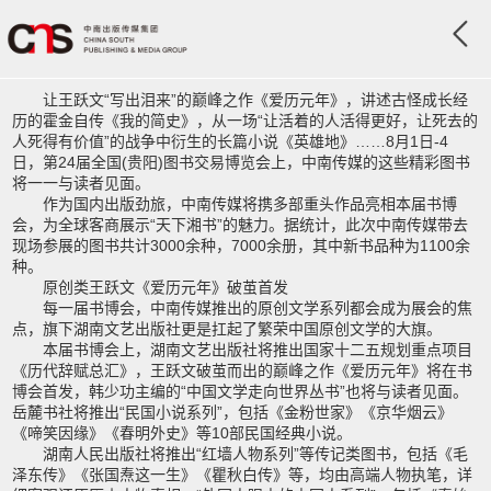
让王跃文“写出泪来”的巅峰之作《爱历元年》，讲述古怪成长经
历的霍金自传《我的简史》，从一场“让活着的人活得更好，让死去的
人死得有价值”的战争中衍生的长篇小说《英雄地》……8月1日-4
日，第24届全国(贵阳)图书交易博览会上，中南传媒的这些精彩图书
将一一与读者见面。
作为国内出版劲旅，中南传媒将携多部重头作品亮相本届书博
会，为全球客商展示“天下湘书”的魅力。据统计，此次中南传媒带去
现场参展的图书共计3000余种，7000余册，其中新书品种为1100余
种。
原创类王跃文《爱历元年》破茧首发
每一届书博会，中南传媒推出的原创文学系列都会成为展会的焦
点，旗下湖南文艺出版社更是扛起了繁荣中国原创文学的大旗。
本届书博会上，湖南文艺出版社将推出国家十二五规划重点项目
《历代辞赋总汇》，王跃文破茧而出的巅峰之作《爱历元年》将在书
博会首发，韩少功主编的“中国文学走向世界丛书”也将与读者见面。
岳麓书社将推出“民国小说系列”，包括《金粉世家》《京华烟云》
《啼笑因缘》《春明外史》等10部民国经典小说。
湖南人民出版社将推出“红墙人物系列”等传记类图书，包括《毛
泽东传》《张国焘这一生》《瞿秋白传》等，均由高端人物执笔，详