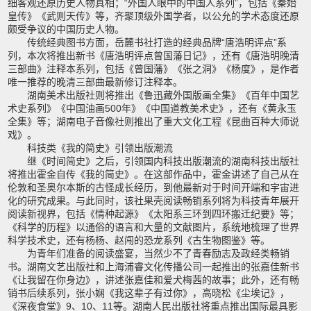
细客观还原历史人物真相；“外国人眼中的中国人系列”，包括《秦始
皇传》《武则天传》等，齐聚顶级外国学者，以公允的学术态度还原
颇受争议的中国历史人物。
传统经典图书方面，岳麓书社打造的经典品牌“唐浩明评点”系
列，本次将推出新书《唐浩明评点曾国藩日记》，还有《唐浩明晚清
三部曲》注释本系列，包括《曾国藩》《张之洞》《杨度》，是作者
唯一推荐的晚清三部曲最新修订注释本。
湖南美术出版社则将推出《鲁迅藏外国版画全集》《百年中国艺
术史系列》《中国油画500年》《中国道教美术史》，还有《黄永玉
全集》等；湖南电子音像社则推出了重大文化工程《昆曲百种大师说
戏》。
科技类《我的简史》引领出版潮流
继《时间简史》之后，引领国内科技出版潮流的湖南科技出版社
将推出霍金自传《我的简史》。在这部作品中，霍金讲述了自己从在
伦敦和圣奥尔本斯的古怪成长经历，到他最新对于时间开端和宇宙进
化的研究成果。与此同时，该社果壳阅读畅销系列将为科技青年展开
阅读新视界，包括《情种起源》《太阳系三环到四环搬迁纪要》等；
《科学的历程》以通俗的语言和大量的文献图片，系统地梳理了世界
科学技术史，还有杨杨、赵闯的恐龙系列《古生物图鉴》等。
为青年们准备的阅读盛宴，当然少不了青春励志及政经类畅销
书。湖南文艺出版社和上海浦睿文化传播公司一起推出的张嘉佳新书
《让我留在你身边》，讲述张嘉佳和爱犬梅茜的故事；此外，还有畅
销书后续系列，张小娴《我这辈子有过你》，高晓松《尘埃记》，
《深夜食堂》9、10、11等。湖南人民出版社将重点推出国际最具影