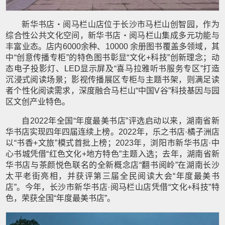
新华书店・阅马栏山店位于长沙市马栏山创智园，作为
综合性公共文化空间，新华书店・阅马栏山集成多元功能与
丰富业态。店内6000余种、10000 余册图书覆盖多领域，其
中“创意传播专柜”的特色图书彰显“文化+科技”创新理念；动
态电子投影灯、LED显示屏及“喜马拉雅听书服务专区”打造
沉浸式阅读场景；影视传播展区专柜与主题书架，则满足读
者个性化阅读需求，深度融合马栏山“中国V谷”科技基因与园
区文创产业特色。
自2022年全国“年度最美书店”评选启动以来，湖南省新
华书店实现四年四届连续上榜。2022年，乐之书店·橘子洲店
以“书香+文旅”模式首批上榜；2023年，浏阳市新华书店·中
心书城凭借“红色文化+地方特色”主题入选；去年，湖南省新
华书店与茶颜悦色联名的全新概念店“翻书阅岭”在湖南长沙
太平老街亮相，并获评第三届全民阅读大会“年度最美书
店”。今年，长沙市新华书店·阅马栏山店凭借“文化+科技”特
色，荣获全国“年度最美书店”。