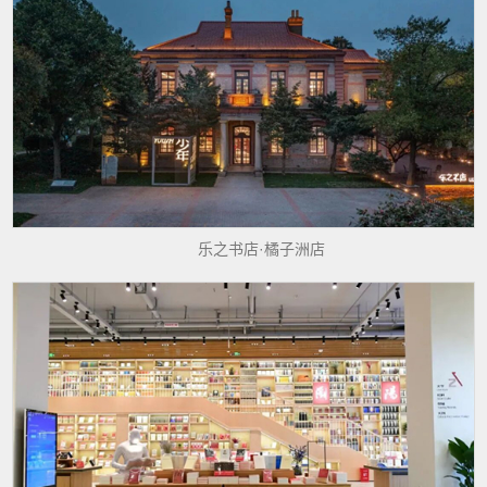
乐之书店·橘子洲店