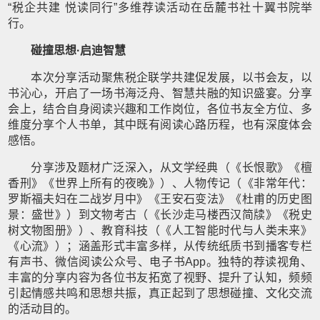
“税企共建 悦读同行”多维荐读活动在岳麓书社十翼书院举
行。
碰撞思想·启迪智慧
本次分享活动聚焦税企联学共建促发展，以书会友，以
书沁心，开启了一场书海泛舟、智慧共融的知识盛宴。分享
会上，结合自身阅读兴趣和工作岗位，各位书友全方位、多
维度分享个人书单，其中既有阅读心路历程，也有深度体会
感悟。
分享涉及题材广泛深入，从文学经典（《长恨歌》《檀
香刑》《世界上所有的夜晚》）、人物传记（《非常年代：
罗斯福夫妇在二战岁月中》《王安石变法》《杜甫的历史图
景：盛世》）到文物考古（《长沙走马楼西汉简牍》《税史
树文物图册》）、教育科技（《人工智能时代与人类未来》
《心流》）；涵盖形式丰富多样，从传统纸质书到播客专栏
有声书、微信阅读公众号、电子书App。独特的荐读视角、
丰富的分享内容为各位书友拓宽了视野、提升了认知，频频
引起情感共鸣和思想共振，真正起到了思想碰撞、文化交流
的活动目的。