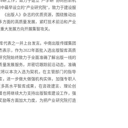
科研工作，致力于建立“产学研”协同创新机
中最早设立的“产业研究院”，致力于建设服
、《出版人》杂志的优质资源，围绕推动出
多方面的高质量发展，紧盯技术前沿和产业
和重大发展方向开展集智攻关。
智库代表之一并上台发言。中南出版传媒集团
表示，作为2022年首批入选出版智库高质
研究院始终致力于全面准确了解出版一线的
质量发展服务，并密切跟踪前沿动态，准确
院将以本次入选为契机，在主管部门的指导
库，进一步做大做强机构实体，加强专职人
更多高水平智库成果，在咨政建言、理论创
媒也将继续大力支持出版智库建设工作，强
奖励等方面加大力度，为把产业研究院打造