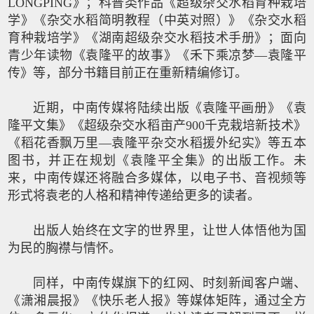
LONGPING》；科普类作品《超级杂交水稻育种栽培
学》《杂交水稻简明教程（中英对照）》《杂交水稻
育种栽培学》《湖南超级杂交水稻技术手册》；面向
青少年读物《袁隆平的故事》《禾下乘凉梦—袁隆平
传》等，部分书籍目前正在重新精编修订。
近期，中南传媒将陆续出版《袁隆平画册》《袁
隆平文集》《超级杂交水稻亩产900千克栽培新技术》
《稻花香飘万里—袁隆平杂交水稻援外纪实》等五本
图书，并正在规划《袁隆平全集》的出版工作。未
来，中南传媒还将融合多媒体，以电子书、音视频等
形式将袁老的人格和精神传递给更多的读者。
出版人始终在文字的世界里，让世人体悟他为国
为民的胸襟与情怀。
同样，中南传媒旗下的红网、时刻新闻客户端、
《潇湘晨报》《快乐老人报》等媒体矩阵，通过全方