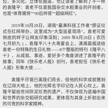
位、多元化、立体化报道，也让读者了解到了不一样
的袁隆平：袁老不仅是我国杂交水稻事业的开创者，
也是“体育健将”“90后帅哥”“超级网红”。
2019年10月28日，湖南“最美科技工作者”颁证仪
式在红网举办，这里成为“大型追星现场”，袁老可爱
俏皮的样子让网友印象深刻；2009 年8月28日 ( 农历
七月初九 ) ，袁隆平八十大寿宴会上，潇湘晨报送给
袁老一份特殊的生日礼物——8个整版的特刊《隆平八
十》，从成就、事迹、爱好多个角度讲述了袁隆平的
故事；同年《快乐老人报》创刊，袁老担任《快乐老
人报》形象大使……
袁隆平尽管已离我们而去，但他的科学成就镌刻
在辽阔大地上，他的光辉名字印记在人民心坎上。袁
隆平留给世间弥足珍贵的遗产，不仅体现为造福中国
和世界的杂交稻研究成果，更体现为其身上折射出来
的可贵的科学家精神。