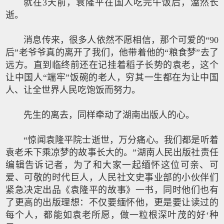
就在3天前，袁隆平在国人吃完午饭后，溘然长
逝。
消息传来，很多人依然不愿相信，那个可爱的“90
后”老爷爷真的离开了我们，他带着他的“粮食梦”去了
远方。直到临终前还在记挂着稻子长势的袁老，这个
让中国人“端牢”饭碗的老人，穷其一生都在为让中国
人、让全世界人民吃饱饭而努力。
先生的离去，同样牵动了湖南出版人的心。
“惊闻袁隆平院士逝世，万分痛心。我们都是听着
袁老禾下乘凉梦的故事长大的。”湖南人民出版社责任
编辑告诉记者，为了和大家一起缅怀这位可亲、可
爱、可敬的时代巨人，人民社文史事业部的小伙伴们
紧急决定出品《袁隆平的故事》一书，同时他们也有
了更高的出版理想：不仅要缅怀他，更是要让读过的
每个人，都能如袁老所愿，做一粒根深叶茂的好‘种