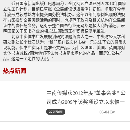
近日国家新闻出版广电总局称，全民阅读立法已列入2013年国家
立法工作计划。目前已草拟《全民阅读促进条例》初稿，争取在今年
年底形成较成熟方案提交国务院法制办。这部以部门条例出现的法规
在力图推动全民阅读活动的同时，也规范了政府及相关机构在全民阅
读中的责任与义务，这对于整个图书行业无疑都是极大利好消息，表
明国家关于图书产业的相关法规政策正在积极稳健地推进。
北京市实体书店发展规划研究课题负责人之一、中央财经大学科
研处副处长李桂君认为：“我们现在说实体书店，只关注了它的货币实
现功能。但书店实际上是准公共产品。为什么法国、美国、英国都对
实体书店减税?因为他们不认为书店是市场化的产品，而是准公共产
品。这是一个定性的认识。”
热点新闻
中南传媒获2012年度“董事会奖” 公
司成为2009年该奖项设立以来惟一
获奖湘企、惟一获奖文化传媒企业
公司新闻
06-04 By