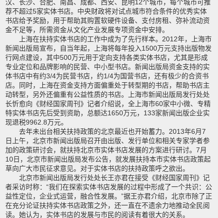
汉、长沙、合肥、南昌、成都、西安、昆明12个城市，每个城市可推
荐不超过5家实体书店。中央财政将对试点城市符合条件的优秀实体
书店给予奖励，用于帮助其购置软硬件设备、支付房租、弥补流动资
金不足等，所需资金从文化产业发展专项资金中安排。
上海在扶持实体书店的工作中成为了先行样本。2012年，上海市
新闻出版局宣布，自当年起，上海将每年投入1500万元支持出版物发
行网点建设，其中500万元用于定向支持各类实体书店，尤其是形成
专业定位和品牌影响的民营、中小型书店。新闻出版局资金支持的实
体书店中有约3/4为民营书店，约1/4为国营书店，还有极少的合资书
店。同时，上海在资金支持方面偏重处于转型期的书店，帮助书店主
动转型，另外还偏重有公益性质的书店。上海市新闻出版局发行处处
长忻愈向《财经国家周刊》记者介绍说，全上海市60家中小微、专精
特实体书店先后受到资助，总额达1650万元，133家新闻出版企业实
现退税9962.8万元。
去年未出台相关扶持政策的北京最近也开始蓄力。2013年6月7
日上午，北京市新闻出版局召开由出版、发行单位和相关专家学者参
加的政策研讨会，就扶持北京市实体书店发展的方案进行研讨。7月
10日，北京市新闻出版局发布公告，就发展扶持本市实体书店政策起
草向广大市民征求意见。对于实体书店的扶持政策呼之欲出。
北京市新闻出版局发行处处长王亦君在接受《财经国家周刊》记
者采访时称：“我们在探索实体书店发展的过程中形成了一个共识：公
益性定位，企业式运营，融合性发展。”据王亦君介绍，北京市除了正
在充分论证扶持实体书店政策之外，还一直在不遗余力地推动全民阅
读。她认为，实体书店的发展与市民的阅读有着很大的关系。