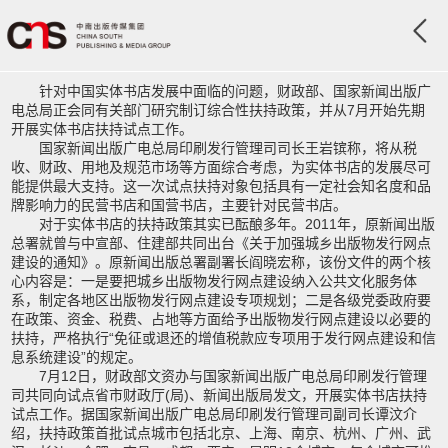
针对中国实体书店发展中面临的问题，财政部、国家新闻出版广
电总局正会同有关部门研究制订综合性扶持政策，并从7月开始先期
开展实体书店扶持试点工作。
国家新闻出版广电总局印刷发行管理司司长王岩镔称，将从税
收、财政、用地及规范市场等方面综合考虑，为实体书店的发展尽可
能提供最大支持。这一次试点扶持对象包括具有一定社会知名度和品
牌影响力的民营书店和国营书店，主要针对民营书店。
对于实体书店的扶持政策其实已酝酿多年。2011年，原新闻出版
总署就曾与中宣部、住建部共同出台《关于加强城乡出版物发行网点
建设的通知》。原新闻出版总署副署长阎晓宏称，该份文件的两个核
心内容是：一是要把城乡出版物发行网点建设纳入公共文化服务体
系，制定各地区出版物发行网点建设专项规划；二是各级党委政府要
在政策、资金、税费、占地等方面给予出版物发行网点建设以必要的
扶持，严格执行“免征或退还的增值税款应专项用于发行网点建设和信
息系统建设”的规定。
7月12日，财政部文资办与国家新闻出版广电总局印刷发行管理
司共同向试点省市财政厅(局)、新闻出版局发文，开展实体书店扶持
试点工作。据国家新闻出版广电总局印刷发行管理司副司长谭汶介
绍，扶持政策首批试点城市包括北京、上海、南京、杭州、广州、武