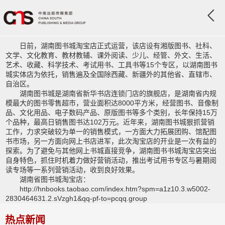
日前，湖南图书城淘宝店正式运营，该店设有湘版图书、社科、
文学、文化教育、教材教辅、课外阅读、少儿、经管、外文、生活、
艺术、收藏、科学技术、考试用书、工具书等15个专区，以湖南图书
城实体店为依托，销售遍及全国除西藏、新疆外的其他省、直辖市、
自治区。
湖南图书城是湖南省新华书店连锁门店的旗舰店，是湖南省内规
模最大的图书零售超市，营业面积达8000平方米，经营图书、音像制
品、文化用品、电子数码产品、原版图书等多个类别，长年保持15万
个品种，最高日销售图书达102万元。近年来，湖南图书城狠抓营销
工作，力求突破较为单一的销售模式，一方面大力拓展团购、馆配图
书市场，另一方面向网上书店进军，此次淘宝店的开业是一次有益的
探索。为了避免与其他网上书城直接竞争，湖南图书书城淘宝店突出
自身特色，抓住时机着力做好营销活动，推出考试用书专区与暑期阅
读专场等一系列营销活动，收到良好效果。
湖南省图书城淘宝店：
http://hnbooks.taobao.com/index.htm?spm=a1z10.3.w5002-
2830464631.2.sVzgh1&qq-pf-to=pcqq.group
热点新闻