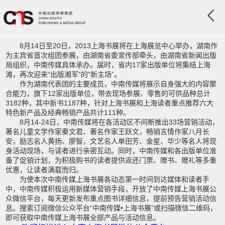
8月14日至20日，2013上海书展将在上海展览中心举办，湖南作
为主宾省首次组团参展，由湖南省委宣传部牵头，由湖南省新闻出版
局组织，中南传媒具体承办。届时，省内17家出版单位将集结上海
滩，再次迎来“出版湘军”的“新主场”。
作为湖南代表团的主要成员，中南传媒将展示自身强大的内容聚
合能力，旗下12家出版单位，带去现场参展、零售的可供品种总计
3182种，其中新书1187种，针对上海书展和上海读者重点推荐六大
特色新产品及经典畅销产品共计111种。
8月14-24日，中南传媒将在各活动区不间断推出33场营销活动，
著名儿童文学作家秦文君、著名作家王跃文，畅销言情作家八月长
安，励志名人黄扬、廖智，文艺名人单田芳、金星、华少等名人将现
身活动现场，与读者进行亲密互动。同时，中南传媒和各出版单位准
备了促销计划，为积极购书的读者提供返还门票、赠书、赠礼等多重
优惠，让读者满载而归。
为使本次中南传媒上海书展各动态第一时间到达媒体和读者手
中，中南传媒积极运用新媒体营销手段，开放了中南传媒上海书展公
众微信平台，每天更新发布重点图书详细信息，提前预告营销活动信
息。搜索订阅微信公众平台“中南传媒•上海书展”或扫描微信二维码，
即可获取中南传媒上海书展全部产品与活动信息。